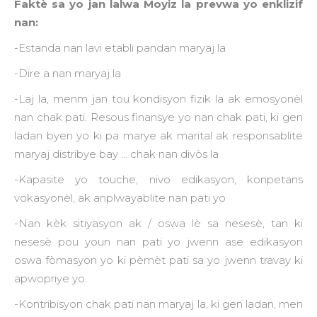
Faktè sa yo jan lalwa Moyiz la prevwa yo enklizif
nan:
-Estanda nan lavi etabli pandan maryaj la
-Dire a nan maryaj la
-Laj la, menm jan tou kondisyon fizik la ak emosyonèl
nan chak pati. Resous finansye yo nan chak pati, ki gen
ladan byen yo ki pa marye ak marital ak responsablite
maryaj distribye bay ... chak nan divòs la
-Kapasite yo touche, nivo edikasyon, konpetans
vokasyonèl, ak anplwayablite nan pati yo
-Nan kèk sitiyasyon ak / oswa lè sa nesesè, tan ki
nesesè pou youn nan pati yo jwenn ase edikasyon
oswa fòmasyon yo ki pèmèt pati sa yo jwenn travay ki
apwopriye yo.
-Kontribisyon chak pati nan maryaj la, ki gen ladan, men