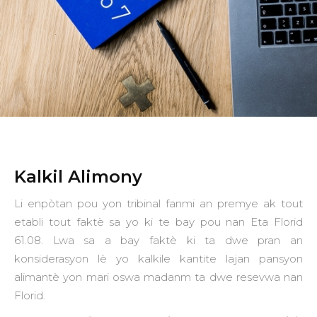
Kalkil Alimony
Li enpòtan pou yon tribinal fanmi an premye ak tout
etabli tout faktè sa yo ki te bay pou nan Eta Florid
61.08. Lwa sa a bay faktè ki ta dwe pran an
konsiderasyon lè yo kalkile kantite lajan pansyon
alimantè yon mari oswa madanm ta dwe resevwa nan
Florid.