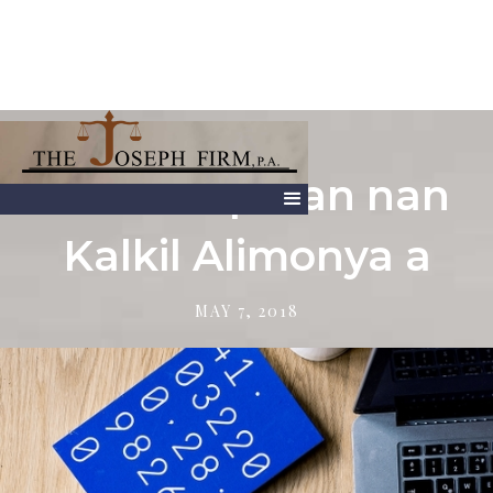
Faktè enpòtan nan
Kalkil Alimonya a
MAY 7, 2018