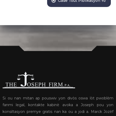
Gade Tout Piblikasyon Yo
Si ou nan mitan ap pouswiv yon divòs oswa lòt pwoblèm
fanmi legal, kontakte kabinè avoka a Joseph pou yon
konsiltasyon premye gratis nan ka ou a jodi a. Marck Jozèf