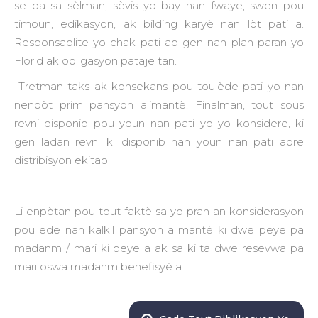
se pa sa sèlman, sèvis yo bay nan fwaye, swen pou
timoun, edikasyon, ak bilding karyè nan lòt pati a.
Responsablite yo chak pati ap gen nan plan paran yo
Florid ak obligasyon pataje tan.
-Tretman taks ak konsekans pou toulède pati yo nan
nenpòt prim pansyon alimantè. Finalman, tout sous
revni disponib pou youn nan pati yo yo konsidere, ki
gen ladan revni ki disponib nan youn nan pati apre
distribisyon ekitab
Li enpòtan pou tout faktè sa yo pran an konsiderasyon
pou ede nan kalkil pansyon alimantè ki dwe peye pa
madanm / mari ki peye a ak sa ki ta dwe resevwa pa
mari oswa madanm benefisyè a.