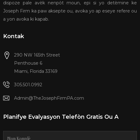
dispoze pale avèk nenpòt moun, epi si yo detèmine ke
Joseph Firm ka paw aksepte ou, avoka yo ap eseye refere ou
a yon avoka ki kapab.
Kontak
290 NW 165th Street
Penthouse 6
Miami, Florida 33169
305.501.0992
Admin@TheJosephFirmPA.com
Planifye Evalyasyon Telefòn Gratis Ou A