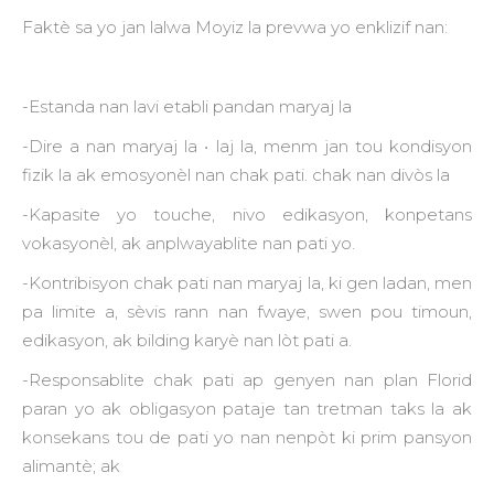
Faktè sa yo jan lalwa Moyiz la prevwa yo enklizif nan:
-Estanda nan lavi etabli pandan maryaj la
-Dire a nan maryaj la • laj la, menm jan tou kondisyon
fizik la ak emosyonèl nan chak pati. chak nan divòs la
-Kapasite yo touche, nivo edikasyon, konpetans
vokasyonèl, ak anplwayablite nan pati yo.
-Kontribisyon chak pati nan maryaj la, ki gen ladan, men
pa limite a, sèvis rann nan fwaye, swen pou timoun,
edikasyon, ak bilding karyè nan lòt pati a.
-Responsablite chak pati ap genyen nan plan Florid
paran yo ak obligasyon pataje tan tretman taks la ak
konsekans tou de pati yo nan nenpòt ki prim pansyon
alimantè; ak