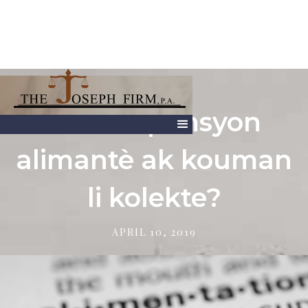
Ki sa ki pansyon
alimantè ak kouman
li kolekte?
APRIL 10, 2019