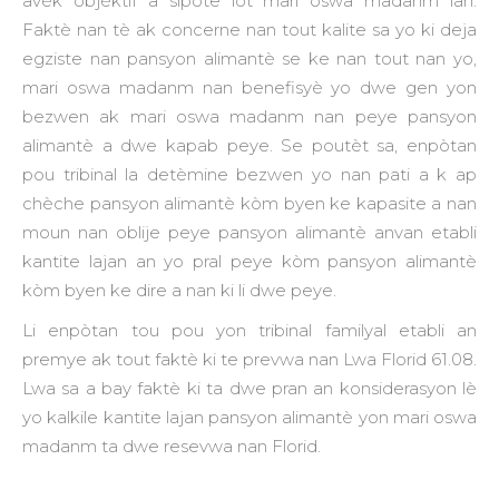
avèk objèktif a sipòte lòt mari oswa madanm lan.
Faktè nan tè ak concerne nan tout kalite sa yo ki deja
egziste nan pansyon alimantè se ke nan tout nan yo,
mari oswa madanm nan benefisyè yo dwe gen yon
bezwen ak mari oswa madanm nan peye pansyon
alimantè a dwe kapab peye. Se poutèt sa, enpòtan
pou tribinal la detèmine bezwen yo nan pati a k ap
chèche pansyon alimantè kòm byen ke kapasite a nan
moun nan oblije peye pansyon alimantè anvan etabli
kantite lajan an yo pral peye kòm pansyon alimantè
kòm byen ke dire a nan ki li dwe peye.
Li enpòtan tou pou yon tribinal familyal etabli an
premye ak tout faktè ki te prevwa nan Lwa Florid 61.08.
Lwa sa a bay faktè ki ta dwe pran an konsiderasyon lè
yo kalkile kantite lajan pansyon alimantè yon mari oswa
madanm ta dwe resevwa nan Florid.