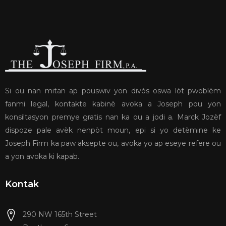
Si ou nan mitan ap pouswiv yon divòs oswa lòt pwoblèm
fanmi legal, kontakte kabinè avoka a Joseph pou yon
konsiltasyon premye gratis nan ka ou a jodi a. Marck Jozèf
dispoze pale avèk nenpòt moun, epi si yo detèmine ke
Joseph Firm ka paw aksepte ou, avoka yo ap eseye refere ou
a yon avoka ki kapab.
Kontak
290 NW 165th Street