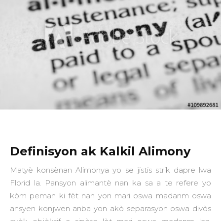
Definisyon ak Kalkil Alimony
Matyè konsènan Alimonya yo se jistis strik dapre lwa
Florid la. Pansyon alimantè nan ka sa a te refere yo
kòm peman ki fèt nan yon mari oswa madanm oswa
ansyen konjwen anba yon akò separasyon oswa divòs