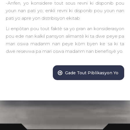
-Anfen, yo konsidere tout sous revni ki disponib pou
youn nan pati yo; enkli revni ki disponib pou youn nan
pati yo apre yon distribisyon ekitab
Li enpòtan pou tout faktè sa yo pran an konsiderasyon
pou ede nan kalkil pansyon alimantè ki ta dwe peye pa
mari oswa madanm nan peye kòm byen ke sa ki ta
dwe resevwa pa mari oswa madanm nan benefisyè yo.
Gade Tout Piblikasyon Yo