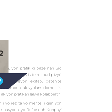
2
irm, yon pratik ki baze nan Sid
 fò li pou jistis te rezoud plizyè
, distribisyon ekitab, patènite
 sipò timoun, ak vyolans domestik.
 ak yon pratikan lalwa kolaboratif.
i yo rezilta yo merite, li gen yon
ite nasyonal yo fè Joseph Konpayi