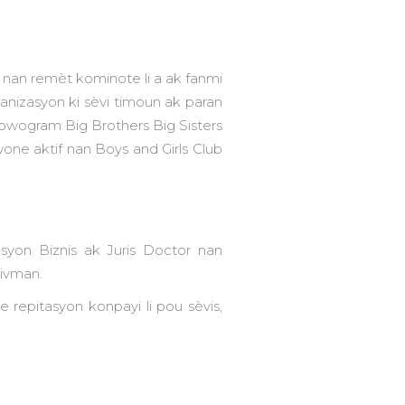
m nan remèt kominote li a ak fanmi
anizasyon ki sèvi timoun ak paran
u pwogram Big Brothers Big Sisters
wone aktif nan Boys and Girls Club
syon Biznis ak Juris Doctor nan
tivman.
epitasyon konpayi li pou sèvis,