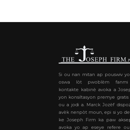
Si ou nan mitan ap pouswiv yo
oswa lòt pwoblèm fanmi 
kontakte kabinè avoka a Jos
yon konsiltasyon premye gratis
ou a jodi a. Marck Jozèf dispo
avèk nenpòt moun, epi si yo d
ke Joseph Firm ka paw aksep
avoka yo ap eseye refere ou