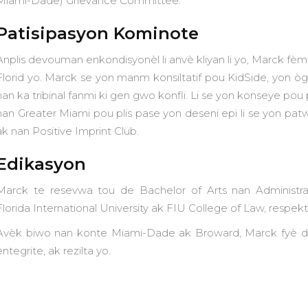
Miami-Dade) Grievance Committee.
Patisipasyon Kominote
Anplis devouman enkondisyonèl li anvè kliyan li yo, Marck fè
Florid yo. Marck se yon manm konsiltatif pou KidSide, yon òg
nan ka tribinal fanmi ki gen gwo konfli. Li se yon konseye po
nan Greater Miami pou plis pase yon deseni epi li se yon pat
ak nan Positive Imprint Club.
Edikasyon
Marck te resevwa tou de Bachelor of Arts nan Administra
Florida International University ak FIU College of Law, respek
Avèk biwo nan konte Miami-Dade ak Broward, Marck fyè de r
entegrite, ak rezilta yo.‍