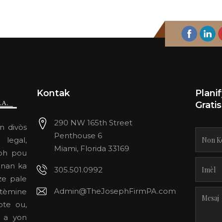
Kontak
Plani
Grati
290 NW 165th Street
n divòs
Penthouse 6
legal,
Miami, Florida 33169
eph pou
 nan ka
305.501.0992
ze pale
Admin@TheJosephFirmPA.com
etèmine
te ou,
 a yon