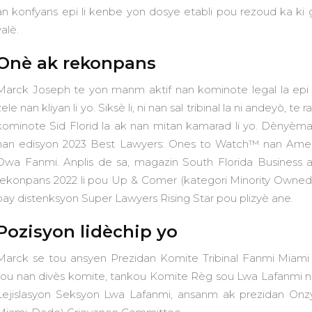
an konfyans epi li kenbe yon dosye etabli pou rezoud ka ki ge
valè.
Onè ak rekonpans
Marck Joseph te yon manm aktif nan kominote legal la epi li
zele nan kliyan li yo. Siksè li, ni nan sal tribinal la ni andeyò, 
kominote Sid Florid la ak nan mitan kamarad li yo. Dènyèman
nan edisyon 2023 Best Lawyers: Ones to Watch™ nan Ameri
Dwa Fanmi. Anplis de sa, magazin South Florida Business
rekonpans 2022 li pou Up & Comer (kategori Minority Owned B
bay distenksyon Super Lawyers Rising Star pou plizyè ane.
Pozisyon lidèchip yo
Marck se tou ansyen Prezidan Komite Tribinal Fanmi Miami 
tou nan divès komite, tankou Komite Règ sou Lwa Lafanmi nan
Lejislasyon Seksyon Lwa Lafanmi, ansanm ak prezidan On