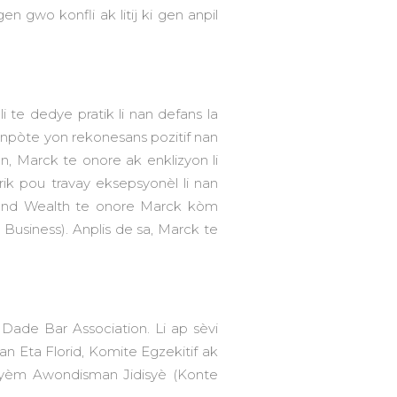
n gwo konfli ak litij ki gen anpil
 te dedye pratik li nan defans la
te ranpòte yon rekonesans pozitif nan
, Marck te onore ak enklizyon li
k pou travay eksepsyonèl li nan
 and Wealth te onore Marck kòm
usiness). Anplis de sa, Marck te
Dade Bar Association. Li ap sèvi
 Eta Florid, Komite Egzekitif ak
zyèm Awondisman Jidisyè (Konte